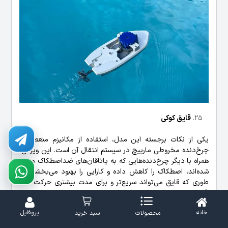
قایق کوکی
یکی از نکات برجسته این مدل، استفاده از مکانیزم منعطف و
چرخ‌دنده مخروطی مارپیچ در سیستم انتقال آن است. این ویژگی،
همراه با دیگر چرخ‌دنده‌هایی که به یاتاقان‌های ضداصطکاک مجهز
شده‌اند، اصطکاک را کاهش داده و کارایی را بهبود می‌بخشد، به
طوری که قایق می‌تواند سریع‌تر و برای مدت بیشتری حرکت کند.
اگر نمی‌خواهید از یاتاقان‌ها استفاده کنید، می‌توانید برای کاهش
اصطکاک از فیلامنت Igus بهره بگیرید. برای مونتاژ قایق از چهار
خانه
پروفایل
محصولات
سبد خرید
اندازه پیچ مختلف و مهره‌های M3 استفاده می‌شود. PLA به‌عنوان
متریال پیشنهادی پرینت توصیه شده است، اما برای افزایش دوام،