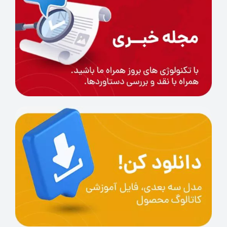
260ºC≥
Nozzle
ø 0.4mm (replaceable)
Printing
500mm/s(Max.)
Speed
300mm/s(Typ.)
X/Y axis
Double Metal Spindle
Filament
Default
Detection
Printing
PEl Magnetic Spring Steel
Platform
8.7x8.7in./220x220mm
Cooling Fan
7000rpm/min
RPM
-32Bit Silent
Motherboard
Motherboard
Printing
PLA/ABS/PETG/TPU
Material