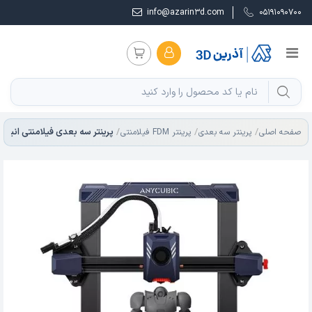
info@azarin3d.com
05191090700
صفحه اصلی
پرینتر سه بعدی
پرینتر FDM فیلامنتی