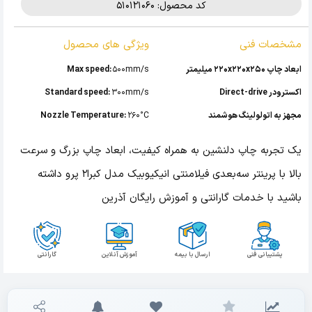
کد محصول: 510121060
مشخصات فنی
ویژگی های محصول
ابعاد چاپ 220x220x250 میلیمتر
500mm/s
Max speed:
اکسترودر Direct-drive
300mm/s
Standard speed:
مجهز به اتولولینگ هوشمند
260°C
Nozzle Temperature:
یک تجربه چاپ دلنشین به همراه کیفیت، ابعاد چاپ بزرگ و سرعت
بالا با پرینتر سه‌بعدی فیلامنتی انیکیوبیک مدل کبرا2 پرو داشته
باشید با خدمات گارانتی و آموزش رایگان آذرین
پشتیبانی فنی
ارسال با بیمه
آموزش آنلاین
گارانتی