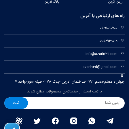
4.3LCD Touch-Control
Control Panel
رزین آذرین
بلاگ آذرین
Screen
راه های ارتباطی با آذرین
Power Supply
400W
Data Input
05191090700
USB Port x 3
09153139018
info@azarin3d.com
azarin3d@gmail.com
چهارراه معلم-معلم ۲۷/۱-ساختمان آذرین -پلاک ۲۷۸- طبقه سوم-واحد ۴
با ثبت ایمیل از جدیدترین محصولات مطلع شوید
ثبت