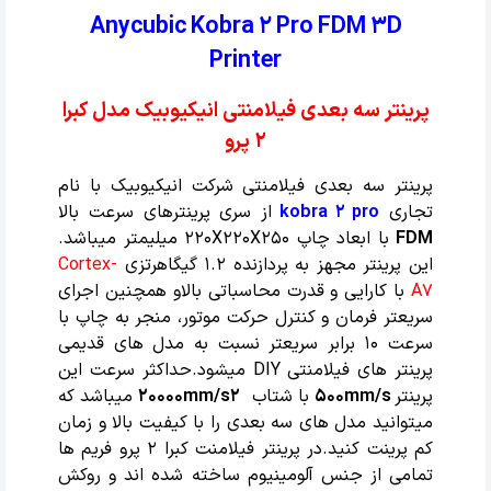
Anycubic Kobra 2 Pro FDM 3D
Printer
پرینتر سه بعدی فیلامنتی انیکیوبیک مدل کبرا
2 پرو
پرینتر سه بعدی فیلامنتی شرکت انیکیوبیک با نام
تجاری
kobra 2 pro
از سری پرینترهای سرعت بالا
FDM
با ابعاد چاپ 220X220X250 میلیمتر میباشد.
این پرینتر مجهز به پردازنده 1.2 گیگاهرتزی
Cortex-
A7
با کارایی و قدرت محاسباتی بالاو همچنین اجرای
سریعتر فرمان و کنترل حرکت موتور، منجر به چاپ با
سرعت 10 برابر سریعتر نسبت به مدل های قدیمی
پرینتر های فیلامنتی DIY میشود.حداکثر سرعت این
پرینتر
500mm/s
با شتاب
20000mm/s2
میباشد که
میتوانید مدل های سه بعدی را با کیفیت بالا و زمان
کم پرینت کنید.در پرینتر فیلامنت کبرا 2 پرو فریم ها
تمامی از جنس آلومینیوم ساخته شده اند و روکش