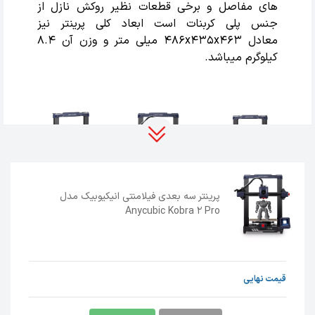
های مفاصل و برخی قطعات نظیر روکش نازل از
جنس پلی کربنات است ابعاد کلی پرینتر نیز
معادل 486x435x463 میلی متر و وزن آن 8.4
کیلوگرم میباشد.
پرینتر سه بعدی فیلامنتی انیکیوبیک مدل
Anycubic Kobra 2 Pro
پرینتر سه بعدی فیلامنتی
anycubic kobra 2 pro
دارای سیستم تراز خودکار LeviQ 2.0 میباشد
قیمت نهایی
که پلیت و همچنین موتور محور Z را به طور دقیق
تراز میکند و نرخ موفقیت چاپ را افزایش