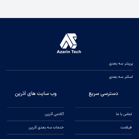
Machine
19.1x17.1x18.2in
Dimensions
486x435x463mm(HWD)
Printing
9.8x8.7x8.7in
Dimensions
250x220x220mm(HWD)
Hotbed
110°C≥
Temperature
پرینتر سه بعدی
Z-axis
Double Threaded Rod
اسکنر سه بعدی
X/Y axis Belt
Included
Tensioner
دسترسی سریع
وب سایت های آذرین
New Anycubic LeviQ 2.0
Machine
Automatic Leveling
Leveling
تماس با ما
آکادمی آذرین
System (25-point)
Direct Extruder + Double
Extruder
فیلامت
خدمات سه بعدی آذرین
Gears