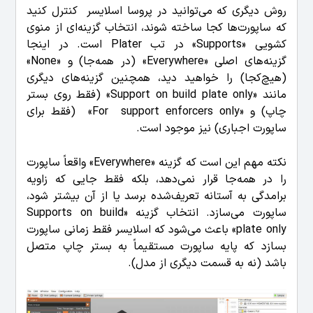
روش دیگری که می‌توانید در پروسا اسلایسر کنترل کنید
که ساپورت‌ها کجا ساخته شوند، انتخاب گزینه‌ای از منوی
کشویی «Supports» در تب Plater است. در اینجا
گزینه‌های اصلی «Everywhere» (در همه‌جا) و «None»
(هیچ‌کجا) را خواهید دید، همچنین گزینه‌های دیگری
مانند «Support on build plate only» (فقط روی بستر
چاپ) و «For support enforcers only» (فقط برای
ساپورت اجباری) نیز موجود است.
نکته مهم این است که گزینه «Everywhere» واقعاً ساپورت
را در همه‌جا قرار نمی‌دهد، بلکه فقط جایی که زاویه
برامدگی به آستانه تعریف‌شده برسد یا از آن بیشتر شود،
ساپورت می‌سازد. انتخاب گزینه «Supports on build
plate only» باعث می‌شود که اسلایسر فقط زمانی ساپورت
بسازد که پایه ساپورت مستقیماً به بستر چاپ متصل
باشد (نه به قسمت دیگری از مدل).