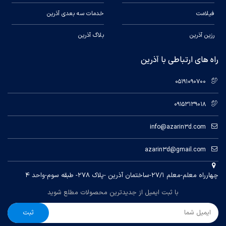
فیلامت
خدمات سه بعدی آذرین
رزین آذرین
بلاگ آذرین
راه های ارتباطی با آذرین
05191090700
09153139018
info@azarin3d.com
azarin3d@gmail.com
چهارراه معلم-معلم ۲۷/۱-ساختمان آذرین -پلاک ۲۷۸- طبقه سوم-واحد ۴
با ثبت ایمیل از جدیدترین محصولات مطلع شوید
ثبت