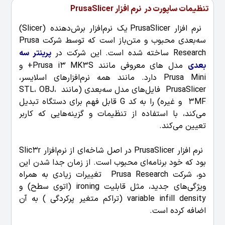
تنظیمات ساپورت در نرم افزار PrusaSlicer
نرم افزار PrusaSlicer یک نرم‌افزار برش‌دهنده (Slicer)
سه‌بعدی محبوب و متن‌باز است که توسط شرکت Prusa
Research ساخته شده است. این شرکت در
پرینتر سه
بعدی
مدل های معروفی مانند Prusa i3 MK3S+ و
Prusa Mini دارد. مانند همه نرم‌افزارهای اسلایسر،
PrusaSlicer فایل‌های مدل سه‌بعدی (مانند STL، OBJ،
3MF و غیره) را به کد G قابل فهم برای دستگاه تبدیل
می‌کند، با استفاده از تنظیمات و گزینه‌هایی که کاربر
تعیین می‌کند.
نرم افزار PrusaSlicer در اصل شاخه‌ای از نرم‌افزار Slic3r
بود که خود برنامه‌ای محبوب است. از زمان جدا شدن این
دو، شرکت Prusa Research تغییرات زیادی به همراه
ویژگی‌های جدید، مثل قابلیت ironing (اتوی سطح) و
variable infill density (تراکم متغیر پرکردگی ) به آن
اضافه کرده است.