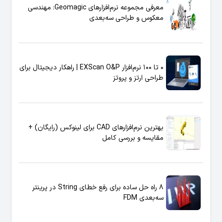
معرفی مجموعه نرم‌افزارهای Geomagic: مهندسی
معکوس و طراحی سه‌بعدی
0 تا 100 نرم‌افزار EXScan O&P | راهکار دیجیتال برای
طراحی ارتز و پروتز
بهترین نرم‌افزارهای CAD برای لینوکس (رایگان) +
مقایسه و بررسی کامل
8 راه حل ساده برای رفع خطای String در پرینتر
سه‌بعدی FDM