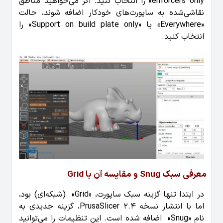
enforcers only» را انتخاب کنید. اگر می‌خواهید مناطق
نقاشی‌شده به ساپورت‌های خودکار اضافه شوند، حالت
«Everywhere» یا «Support on build plate only» را
انتخاب کنید.
معرفی سبک Snug و مقایسه آن با Grid
در ابتدا تنها گزینه سبک ساپورت، «Grid» (شبکه‌ای) بود،
اما با انتشار نسخه 2.4 PrusaSlicer، گزینه جدیدی به
نام «Snug» اضافه شده است. این تنظیمات را می‌توانید