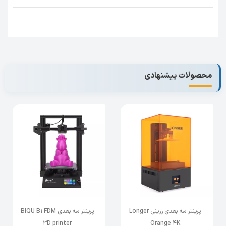
که معتقد هستند دقت و کیفیت چاپ قبلی را ندارد و
فقط امکان چاپ قطعات بزرگتر میسر می شود.
سوال: شما می خواهید فقط بزرگتر چاپ کنید یا
کیفیت سطح و دقت ابعادی نیز مهم است؟!
اول
ساختار پایدار را چک میکنیم:
محصولات پیشنهادی
ساختار مثلث طلایی برای کاهش ارتعاش محور Z و
افزایش دقت چاپ در سایز های بزرگتر با اتصالات
خاص کریلیتی
دومین
عامل تاثیر گذار در چاپ سه بعدی:
انتقال پایدار حرکت در محور Y با دوتایی کردن
پروفیل های وی اسلات برای انتقال پایدار و دقت
چاپ بالا
سومین
عامل ما رو به سمت شناخت بهتر اکسترودر
CR10 MAX می برد:
پرینتر سه بعدی رزینی Longer
پرینتر سه بعدی BIQU B1 FDM
3D printer
Orange 4K