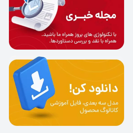
بیشتری ببرید.
سنسور چاپ مجدد: امکان ادامه
پرینت در صورت قطع برق
چرا باید CR10 MAX را ان
تخاب کنیم
کیفیت سطح بالا و دقت اب
عادی
بینظیر قطعات پرینت شده
امکان چاپ قطعات بسیار بزرگ با
حفظ کیفیت چاپ سه بعدی
دوام، استحکام و طول عمر بالای
CR10 MAX 3Dprinter
در مجموع عواملی مانند سایز چاپ، دقت
ابعادی، تنوع در فیلامنت، رضایتمندی کاربران
از دلایل انتخاب این پرینتر سه بعدی فیلامنتی
Creality
شرکت
پرینتر سه بعدی
می باشد.