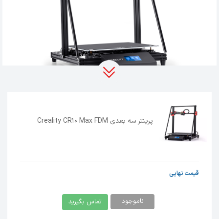
رینتر سه بعدی FDM
فیلامنتی
CR-10 MAX
امکان
پ
استفاده دو نازل 0.4 و 0.8 میلیمتر را به شما می
پرینتر سه بعدی Creality CR10 Max FDM
دهد و به دلیل دمای بالا و
یکنواخت هیت بد و
اکسترودر طیف وسیعی از فیلامنت ها
مانند
Filament
ABS
به راحتی قابل استفاده است.
چاپگر سه بعدی
CR10 MAX
دارای تسمه دوبل در
قیمت نهایی
محور Y و محور Z دوبل با قابلیت تنظیم کشش است
که از ارتعاشات و نویز در هنگام پرینت خودداری
می کند. برخی کاربران خاطره خوشی از تغییر دستگاه
ناموجود
تماس بگیرید
کوچک خود به یک پرینتر سه بعدی بزرگتر ندارند چرا