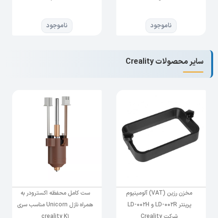
اکسترود نرم با تکنولوژی معروف Bondtech با چرخ
دنده دوبل با قدرت تزریق بالا و عملکرد تغذیه بهتر.
ناموجود
ناموجود
جدا از سه نکته عنوان شده در
پرینتر سه بعدی
CR-10
max، استفاده از دو منبع برق جداگانه با ولتاژ بالا را
باید به مزیت های خاص این چاپگر اضافه کرد. از
سایر محصولات Creality
این دو منبع تغذیه، یکی برای motherboard و دیگری
برای هیت بد بصورت مستقل استفاده می شود که
موجب تامین برق همزمان برای پاسخدهی سریع و
عملکرد پایدار می شود.
مشخصا
ت فنی ای
ن غول خوش اخلاق شرکت
Creality
سایز چاپ: طول۴۵۰ در عرض۴۵۰ در
ارتفاع۴۷۰ میلیمتر یعنی حجمی
مخزن رزین (VAT) آلومینیوم
ست کامل محفظه اکسترودر به
معادل 95/175 سانتیمتر مکعب
پرینتر LD-002R و LD-002H
همراه نازل Unicorn مناسب سری
شرکت Creality
creality K1