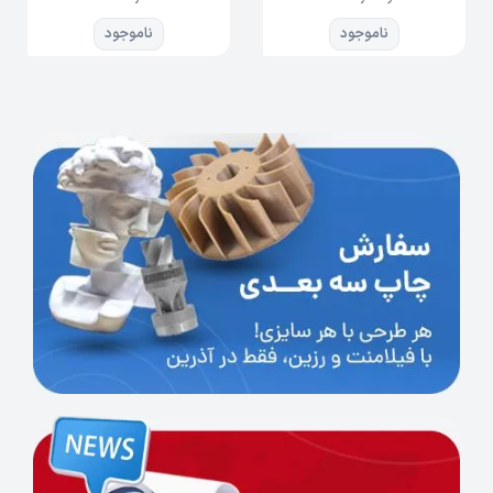
تراز خودکار: سنسور لولینگ اتومات BL
touch 16 نقطعه ای
ناموجود
ناموجود
سنسور تسخیص اتمام فیلامنت:
تعلیق خودکار دستگاه زمانی که
فیلامنت تمام می شود. پس از اتمام
فیلامنت دستگاه
بصورت خودکار خاموش خواهد شد و
در صورت اتمام فیلامنت در حین کار
می توانید به راحتی فیلامنت جدید را
جایگزین نمایید.
لوله تفلون بهینه سازی شده: لوله
تفلون اکسترودر پرینتر سه بعدی
CR10 MAX مقاوم در برابر دمای بالا
می باشد و از برند
معتبر Capricorn استفاده کرده
است. عدم انسداد و تغذیه سریع
باعث می شود شما از چاپ لذت